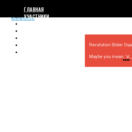
skip to Main Content
ГЛАВНАЯ
УЧАСТНИКИ
СТАТЬИ
БЛОГЕРЫ
СОРЕВНОВАНИЯ
КАРТА
Revolution Slider Оши
КОНТАКТЫ
Maybe you mean: 'sl