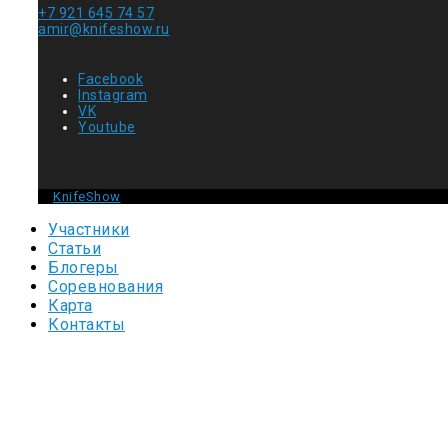
+7 921 645 74 57
amir@knifeshow.ru
Facebook
Instagram
VK
Youtube
©
KnifeShow
2026 - Все права защищены
Участники
Статьи
Блогеры
Соревнования
Карта
Контакты