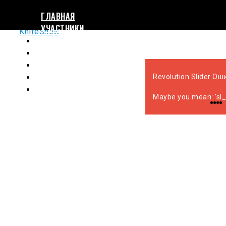
skip to Main Content
ГЛАВНАЯ
УЧАСТНИКИ
СТАТЬИ
БЛОГЕРЫ
СОРЕВНОВАНИЯ
КАРТА
Revolution Slider Оши
КОНТАКТЫ
Maybe you mean: 'sl