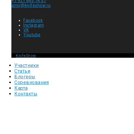
+7 921 645 74 57
amir@knifeshow.ru
Facebook
Instagram
VK
Youtube
©
KnifeShow
2026 - Все права защищены
Участники
Статьи
Блогеры
Соревнования
Карта
Контакты